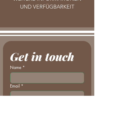
UND VERFÜGBARKEIT
Get in touch
Name
*
Email
*
Message