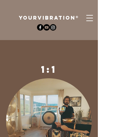
YOURViBRATION®
1:1